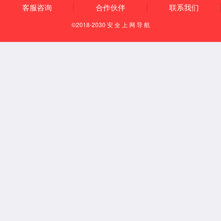
查看详情
感温变色粉的变色温度如何调节?
查看详情
太阳集团网tyc9728温变色粉的制
备工艺
查看详情
光变粉生产厂家：家电按键注塑
感光变色粉供货
查看详情