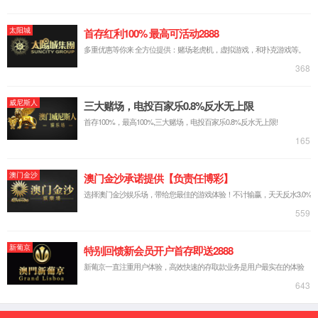
专业玩具注塑变色粉实力供应商
查看详情
玩具注塑变色粉用于滑梯玩具配
件注塑场景
查看详情
源头工厂感温粉，用于鞋材表面
处理场景！
查看详情
感温粉应用于香烟包装防伪场景
的实用方案