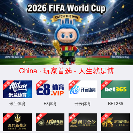
太阳集团网tyc9728(有限公司)-品
语言选择
牌企业
English
首页
>
行业领域
>
服装鞋帽
行业领域
服装鞋帽
变色材料在服装鞋帽的应用
查看详情