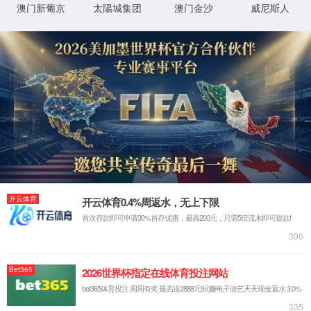
共
1
页
1
条
XML 地图
首页
产品
新闻
电话