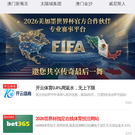
共
1
页
1
条
XML 地图
首页
产品
新闻
电话