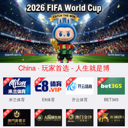
太阳集团网tyc9728(有限公司)-品
语言选择
牌企业
English
首页
>
行业领域
>
服装鞋帽
行业领域
服装鞋帽
变色材料在服装鞋帽的应用
查看详情